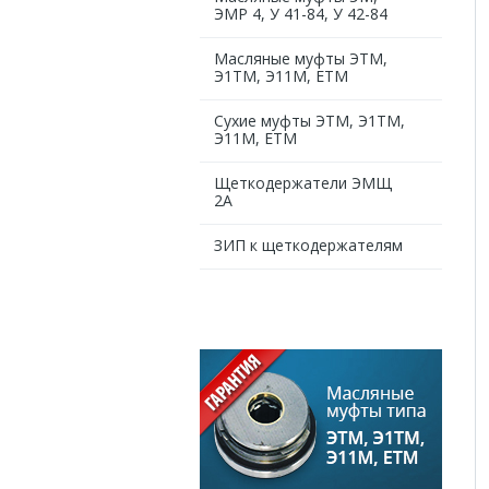
ЭМР 4, У 41-84, У 42-84
Масляные муфты ЭТМ,
Э1ТМ, Э11М, ЕТМ
Сухие муфты ЭТМ, Э1ТМ,
Э11М, ЕТМ
Щеткодержатели ЭМЩ
2А
ЗИП к щеткодержателям