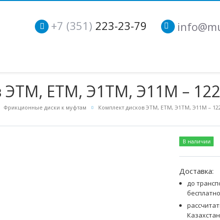
+7 (351)
223-23-79
info@mu
 ЭТМ, ЕТМ, Э1ТМ, Э11М – 122
Фрикционные диски к муфтам
Комплект дисков ЭТМ, ЕТМ, Э1ТМ, Э11М – 12
В наличии
Доставка:
до трансп
бесплатн
рассчитат
Казахстан