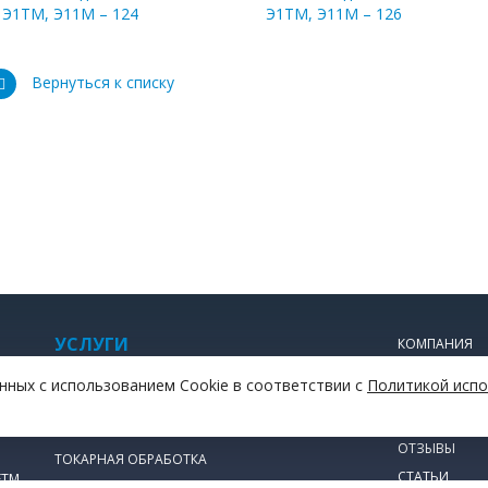
Э1ТМ, Э11М – 124
Э1ТМ, Э11М – 126
Вернуться к списку
УСЛУГИ
КОМПАНИЯ
ПРАЙС-ЛИСТ
ИЗГОТОВЛЕНИЕ ЗУБЧАТЫХ КОЛЕС
нных с использованием Cookie в соответствии с
Политикой испо
ДОСТАВКА И
ЛАЗЕРНАЯ РЕЗКА МЕТАЛЛА
ОПЛАТА
 У
ЛИТЬЕ ПЛАСТМАСС
ОТЗЫВЫ
ТОКАРНАЯ ОБРАБОТКА
СТАТЬИ
ЕТМ
ФРЕЗЕРНЫЕ РАБОТЫ