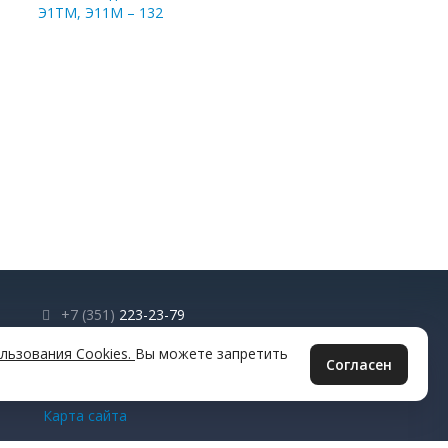
Э1ТМ, Э11М – 132
+7 (351)
223-23-79
info@muftachel.ru
льзования Cookies.
Вы можете запретить
Согласен
© 2026 Все права защищены.
Карта сайта