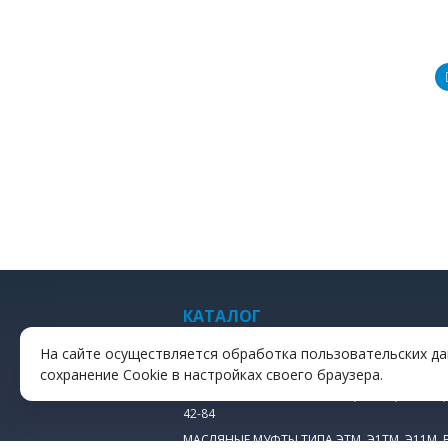
КАТАЛОГ
ДИСКИ ФРИКЦИОННЫЕ
На сайте осуществляется обработка пользовательских да
МАСЛЯНАЯ ПУСКОВАЯ МУФТА ЭТМ 1Н983
сохранение Cookie в настройках своего браузера.
МАСЛЯНЫЕ МУФТЫ ТИПА ЭМ, ЭМР 4, У 41-84,
42-84
МАСЛЯНЫЕ МУФТЫ ТИПА ЭТМ, Э1ТМ, Э11М, 