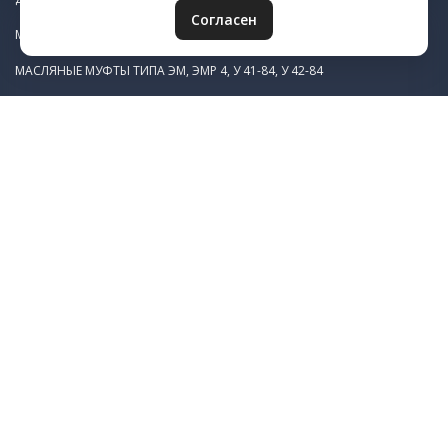
Согласен
МАСЛЯНАЯ ПУСКОВАЯ МУФТА ЭТМ 1Н983
МАСЛЯНЫЕ МУФТЫ ТИПА ЭМ, ЭМР 4, У 41-84, У 42-84
МАСЛЯНЫЕ МУФТЫ ТИПА ЭТМ, Э1ТМ, Э11М, ЕТМ
СУХИЕ МУФТЫ ЭТМ, Э1ТМ, Э11М, ЕТМ
ЩЕТКОДЕРЖАТЕЛИ ЭМЩ 2А
ЗИП К ЩЕТКОДЕРЖАТЕЛЯМ
УСЛУГИ
ИЗГОТОВЛЕНИЕ ЗУБЧАТЫХ КОЛЕС
ЛАЗЕРНАЯ РЕЗКА МЕТАЛЛА
ЛИТЬЕ ПЛАСТМАСС
ТОКАРНАЯ ОБРАБОТКА