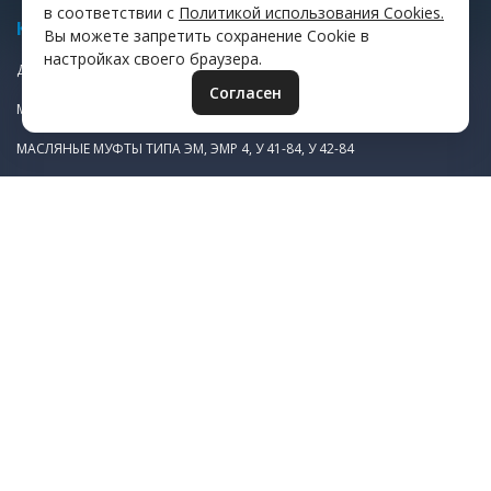
в соответствии с
Политикой использования Cookies.
КАТАЛОГ
Вы можете запретить сохранение Cookie в
настройках своего браузера.
ДИСКИ ФРИКЦИОННЫЕ
Согласен
МАСЛЯНАЯ ПУСКОВАЯ МУФТА ЭТМ 1Н983
МАСЛЯНЫЕ МУФТЫ ТИПА ЭМ, ЭМР 4, У 41-84, У 42-84
МАСЛЯНЫЕ МУФТЫ ТИПА ЭТМ, Э1ТМ, Э11М, ЕТМ
СУХИЕ МУФТЫ ЭТМ, Э1ТМ, Э11М, ЕТМ
ЩЕТКОДЕРЖАТЕЛИ ЭМЩ 2А
ЗИП К ЩЕТКОДЕРЖАТЕЛЯМ
УСЛУГИ
ИЗГОТОВЛЕНИЕ ЗУБЧАТЫХ КОЛЕС
ЛАЗЕРНАЯ РЕЗКА МЕТАЛЛА
ЛИТЬЕ ПЛАСТМАСС