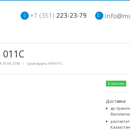
+7 (351)
223-23-79
info@mu
 011С
, Э11М, ЕТМ
Сухая муфта ЭТМ 011С
В наличии
Доставка:
до трансп
бесплатн
рассчитат
Казахстан