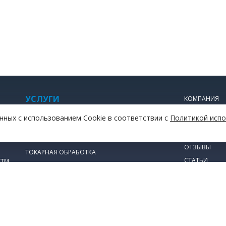
УСЛУГИ
КОМПАНИЯ
ПРАЙС-ЛИСТ
ИЗГОТОВЛЕНИЕ ЗУБЧАТЫХ КОЛЕС
нных с использованием Cookie в соответствии с
Политикой испо
ДОСТАВКА И
ЛАЗЕРНАЯ РЕЗКА МЕТАЛЛА
ОПЛАТА
 У
ЛИТЬЕ ПЛАСТМАСС
ОТЗЫВЫ
ТОКАРНАЯ ОБРАБОТКА
СТАТЬИ
ЕТМ
ФРЕЗЕРНЫЕ РАБОТЫ
КОНТАКТЫ
ПОЛИТИКА ОБРАБОТКИ ПЕРСОНАЛЬНЫХ
ДАННЫХ