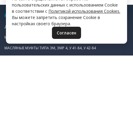
пользовательских данных с использованием Cookie
в соответствии с
Политикой использования Cookies.
КАТАЛОГ
Вы можете запретить сохранение Cookie в
настройках своего браузера.
ДИСКИ ФРИКЦИОННЫЕ
Согласен
МАСЛЯНАЯ ПУСКОВАЯ МУФТА ЭТМ 1Н983
МАСЛЯНЫЕ МУФТЫ ТИПА ЭМ, ЭМР 4, У 41-84, У 42-84
МАСЛЯНЫЕ МУФТЫ ТИПА ЭТМ, Э1ТМ, Э11М, ЕТМ
СУХИЕ МУФТЫ ЭТМ, Э1ТМ, Э11М, ЕТМ
ЩЕТКОДЕРЖАТЕЛИ ЭМЩ 2А
ЗИП К ЩЕТКОДЕРЖАТЕЛЯМ
УСЛУГИ
ИЗГОТОВЛЕНИЕ ЗУБЧАТЫХ КОЛЕС
ЛАЗЕРНАЯ РЕЗКА МЕТАЛЛА