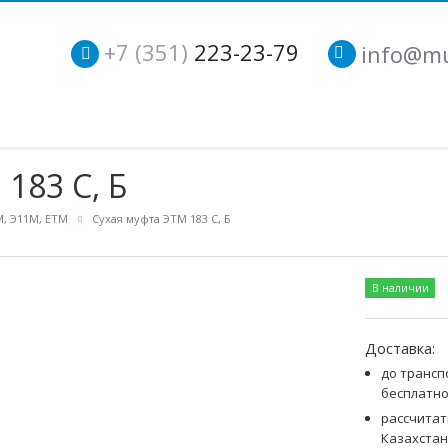
+7 (351)
223-23-79
info@mu
183 С, Б
, Э11М, ЕТМ
Сухая муфта ЭТМ 183 С, Б
В наличии
Доставка:
до трансп
бесплатн
рассчитат
Казахстан